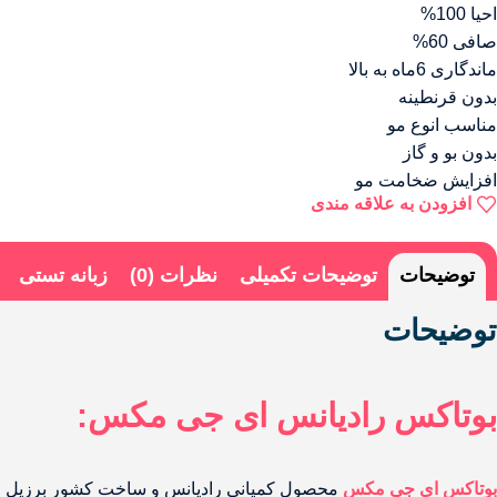
احیا 100%
صافی 60%
ماندگاری 6ماه به بالا
بدون قرنطینه
مناسب انوع مو
بدون بو و گاز
افزایش ضخامت مو
افزودن به علاقه مندی
توضیحات
توضیحات تکمیلی
نظرات (0)
زبانه تستی
توضیحات
بوتاکس رادیانس ای جی مکس:
بوتاکس ای جی مکس
محصول کمپانی رادیانس و ساخت کشور برزیل میب