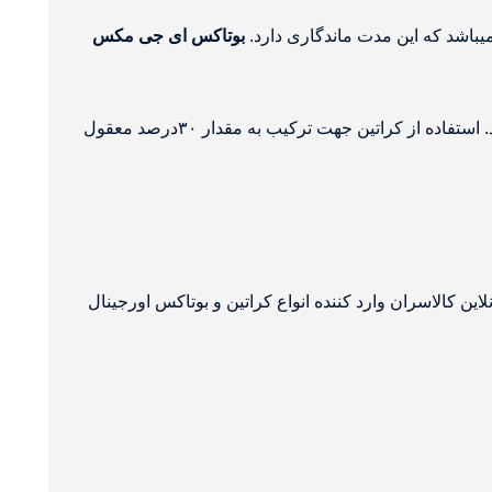
بوتاکس ای جی مکس
این محصول به گونه ای ساخته شده که میتوانید از کراتین به آن ترکیب کرده و صافی بالاتری نیز داشته باشید که این امر را کرابوتاکس مینامند. استفاده از کراتین جهت ترکیب به مقدار ۳۰درصد معقول
نلاین کالاسران وارد کننده انواع کراتین و بوتاکس اورجینال