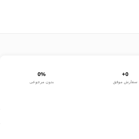
0
%
+
0
سفارش موفق
بدون مرجوعی
ت
ح
ب
س
آ
ف
ک
م
ا