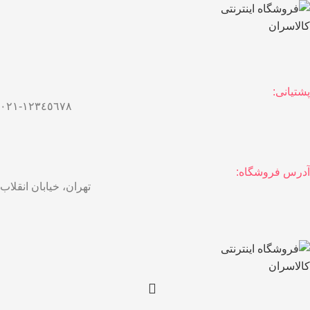
پشتیانی:
١٢٣٤٥٦٧٨-٠٢١
آدرس فروشگاه:
تهران، خیابان انقلاب