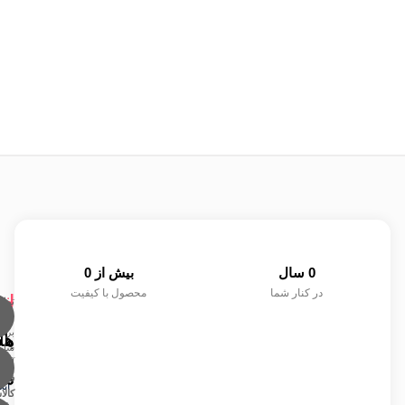
0
 سال
بیش از 
0
در کنار شما
محصول با کیفیت
لی
ار
خد
تما
حقو
برای
با
ها
مش
سای
آماد
پشت
ما
مف
فرو
آنل
کالا
مش