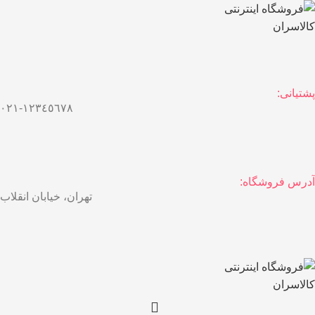
پشتیانی:
١٢٣٤٥٦٧٨-٠٢١
آدرس فروشگاه:
تهران، خیابان انقلاب