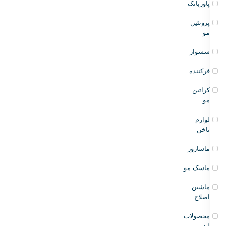
پاوربانک
پروتئین
مو
سشوار
فرکننده
کراتین
مو
لوازم
ناخن
ماساژور
ماسک مو
ماشین
اصلاح
محصولات