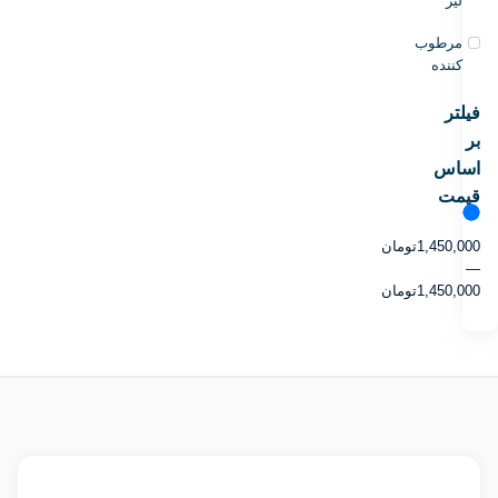
لیز
مرطوب
کننده
فیلتر
بر
اساس
قیمت
1,450,000
تومان
—
1,450,000
تومان