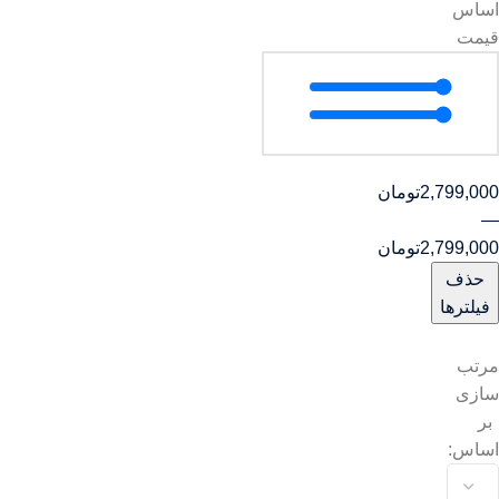
اساس
قیمت
2,799,000
تومان
—
2,799,000
تومان
حذف
فیلترها
مرتب
سازی
بر
اساس: