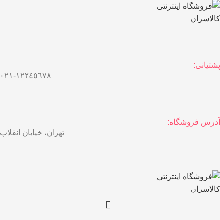
پشتیانی:
١٢٣٤٥٦٧٨-٠٢١
آدرس فروشگاه:
تهران، خیابان انقلاب