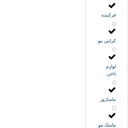
فرکننده
کراتین مو
لوازم
ناخن
ماساژور
ماسک مو