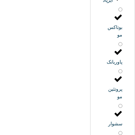
ایرپاد
بوتاکس
مو
پاوربانک
پروتئین
مو
سشوار