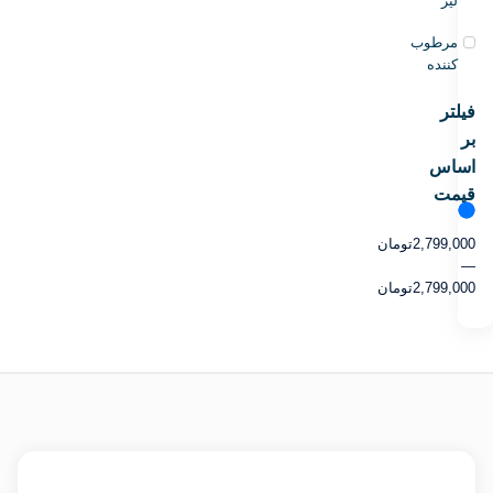
لیز
مرطوب
کننده
فیلتر
بر
اساس
قیمت
2,799,000
تومان
—
2,799,000
تومان