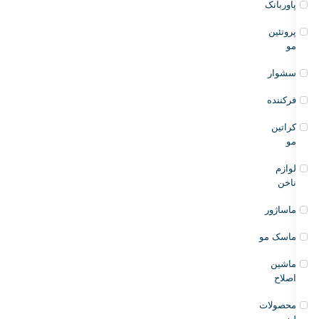
پاوربانک
پروتئین
مو
سشوار
فرکننده
کراتین
مو
لوازم
ناخن
ماساژور
ماسک مو
ماشین
اصلاح
محصولات