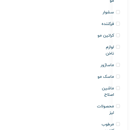
مو
سشوار
فرکننده
کراتین مو
لوازم
ناخن
ماساژور
ماسک مو
ماشین
اصلاح
محصولات
لیز
مرطوب