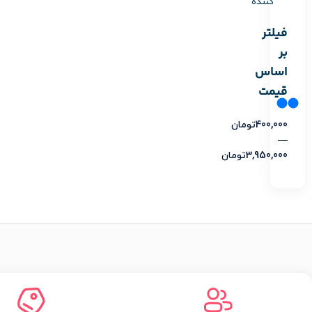
کننده
فیلتر
بر
اساس
قیمت
400,000
تومان
—
3,950,000
تومان