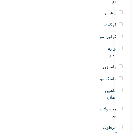
مو
سشوار
فرکننده
کراتین مو
لوازم
ناخن
ماساژور
ماسک مو
ماشین
اصلاح
محصولات
لیز
مرطوب