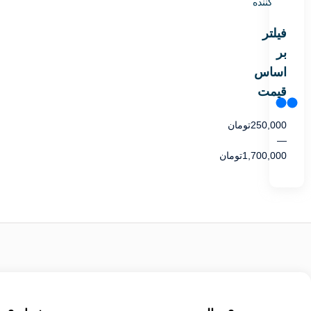
کننده
فیلتر
بر
اساس
قیمت
250,000
تومان
—
1,700,000
تومان