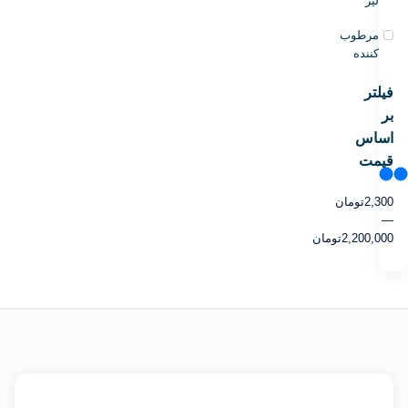
لیز
مرطوب
کننده
فیلتر
بر
اساس
قیمت
2,300
تومان
—
2,200,000
تومان