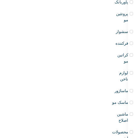
پاوربانک
پروتئین
مو
سشوار
فرکننده
کراتین
مو
لوازم
ناخن
ماساژور
ماسک مو
ماشین
اصلاح
محصولات