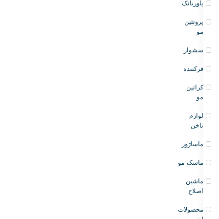
پاوربانک
پروتئین
مو
سشوار
فرکننده
کراتین
مو
لوازم
ناخن
ماساژور
ماسک مو
ماشین
اصلاح
محصولات