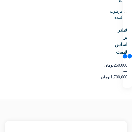
لیز
مرطوب
کننده
فیلتر
بر
اساس
قیمت
250,000
تومان
—
1,700,000
تومان