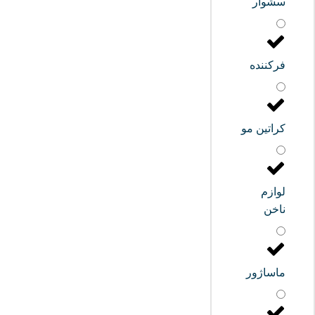
سشوار
فرکننده
کراتین مو
لوازم
ناخن
ماساژور