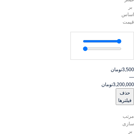
بر
اساس
قیمت
3,500
تومان
—
3,200,000
تومان
حذف
فیلترها
مرتب
سازی
بر