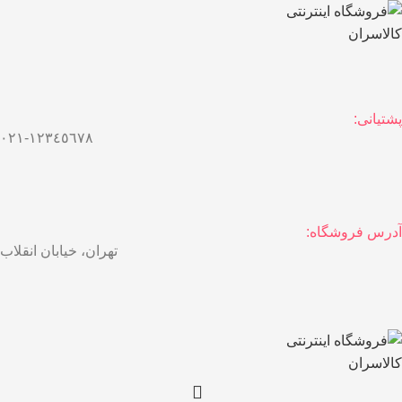
پشتیانی:
١٢٣٤٥٦٧٨-٠٢١
آدرس فروشگاه:
تهران، خیابان انقلاب