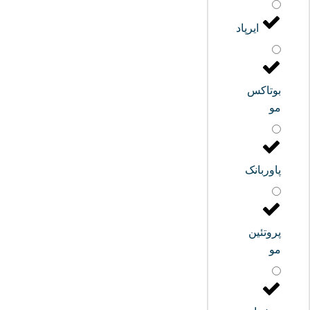
ایرپاد
بوتاکس
مو
پاوربانک
پروتئین
مو