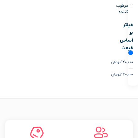
مرطوب
کننده
فیلتر
بر
اساس
قیمت
120,000
تومان
—
120,000
تومان