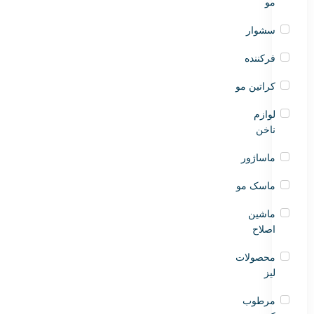
مو
سشوار
فرکننده
کراتین مو
لوازم
ناخن
ماساژور
ماسک مو
ماشین
اصلاح
محصولات
لیز
مرطوب