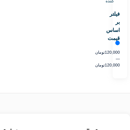
کننده
فیلتر
بر
اساس
قیمت
120,000
تومان
—
120,000
تومان