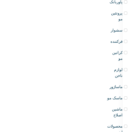
پاوربانک
پروتئین
مو
سشوار
فرکننده
کراتین
مو
لوازم
ناخن
ماساژور
ماسک مو
ماشین
اصلاح
محصولات