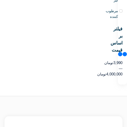
لیز
مرطوب
کننده
فیلتر
بر
اساس
قیمت
3,990
تومان
—
4,000,000
تومان