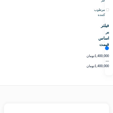
لیز
مرطوب
کننده
فیلتر
بر
اساس
قیمت
1,400,000
تومان
—
1,400,000
تومان